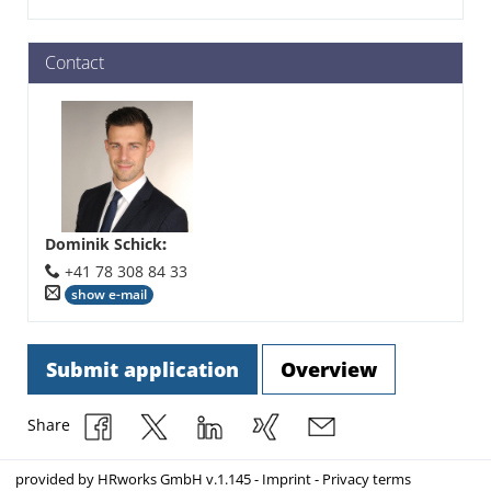
Contact
Dominik Schick
:
+41 78 308 84 33
show e-mail
Submit application
Overview
Share
provided by
HRworks GmbH
v.1.145 -
Imprint
-
Privacy terms