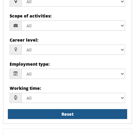
Scope of activities
:
Career level
:
Employment type
:
Working time
:
Reset